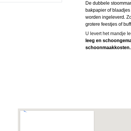
De dubbele stoomman
bakpapier of blaadje
worden ingeleverd. Zo
grotere feestjes of buff
U levert het mandje l
leeg en schoongemaa
schoonmaakkosten.