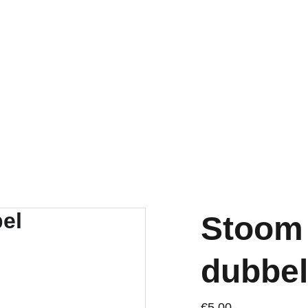
Home
Alle p
Stoom
dubbel
€5.00