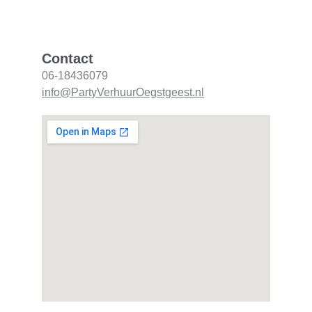
Contact
06-18436079
info@PartyVerhuurOegstgeest.nl