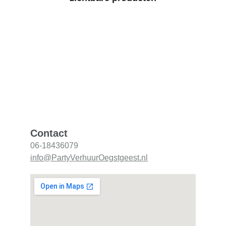
Contact
06-18436079
info@PartyVerhuurOegstgeest.nl