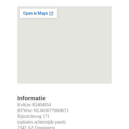
Informatie
KvKnr: 82404054
BTWnr: NL003677960B71
Rijnzichtweg 171 
(ophalen achterzijde pand) 
2342 AZ Oegstgeest