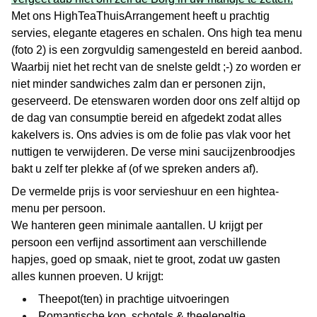
Met ons HighTeaThuisArrangement heeft u prachtig
servies, elegante etageres en schalen. Ons high tea menu
(foto 2) is een zorgvuldig samengesteld en bereid aanbod.
Waarbij niet het recht van de snelste geldt ;-) zo worden er
niet minder sandwiches zalm dan er personen zijn,
geserveerd. De etenswaren worden door ons zelf altijd op
de dag van consumptie bereid en afgedekt zodat alles
kakelvers is. Ons advies is om de folie pas vlak voor het
nuttigen te verwijderen. De verse mini saucijzenbroodjes
bakt u zelf ter plekke af (of we spreken anders af).
De vermelde prijs is voor servieshuur en een hightea-
menu per persoon.
We hanteren geen minimale aantallen. U krijgt per
persoon een verfijnd assortiment aan verschillende
hapjes, goed op smaak, niet te groot, zodat uw gasten
alles kunnen proeven. U krijgt:
Theepot(ten) in prachtige uitvoeringen
Romantische kop, schotels & theelepeltje